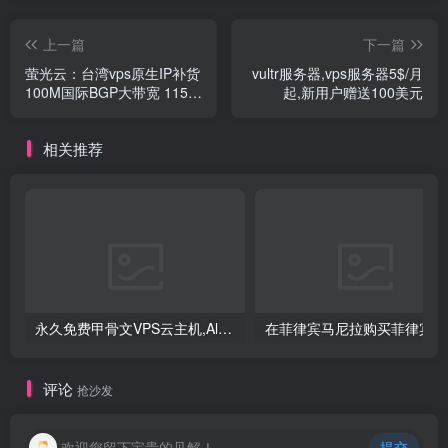
上一篇
下一篇
萤光云：台湾vps原生IP补货
vultr服务器,vps服务器5$/月
100M国际BGP大带宽 115
起,新用户赠送100美元
元/月
相关推荐
永久免费甲骨文VPS云主机,Always free,500Mpbs带宽,长期免费云主机
评论
抢沙发
欢迎您留下宝贵的见解！
提交