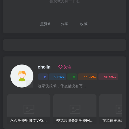
喜欢就支持一下吧
点赞
8
分享
收藏
cholin
关注
2
2.5W+
3
11.9W+
96.5W+
这家伙很懒，什么都没有写...
永久免费甲骨文VPS云主机,Always free,500Mpbs带宽,长期免费云主机
樱花云服务器免费网站黄页(樱花官网首页入口)