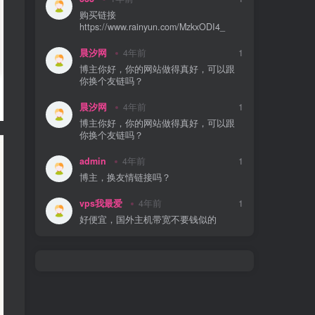
they kept charging subscription fee for
购买链接
the VPS they suspended and attempt to
https://www.rainyun.com/MzkxODI4_
appeal PayPal dispute as if they do
something for the money they attempt to
晨汐网
4年前
1
steal! Don't deal with this one man
company!
博主你好，你的网站做得真好，可以跟
你换个友链吗？
晨汐网
4年前
1
博主你好，你的网站做得真好，可以跟
你换个友链吗？
admin
4年前
1
博主，换友情链接吗？
vps我最爱
4年前
1
好便宜，国外主机带宽不要钱似的