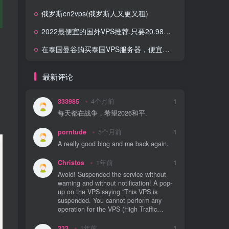
俄罗斯cn2vps(俄罗斯人又更又租)
2022最便宜的国外VPS推荐,只要20.98美元/年,性价比超高得VPS
在泰国曼谷购买泰国VPS服务器，便宜和最佳VPS托管2023
最新评论
333985
4个月前
1
每天都在战争，希望2026和平.
porntude
5个月前
1
A really good blog and me back again.
Christos
1年前
1
Avoid! Suspended the service without
warning and without notification! A pop-
up on the VPS saying "This VPS is
suspended. You cannot perform any
operation for the VPS (High Traffic
Usage". Nowhere on their website I
could find a traffic limit. On top of this
333
1年前
1