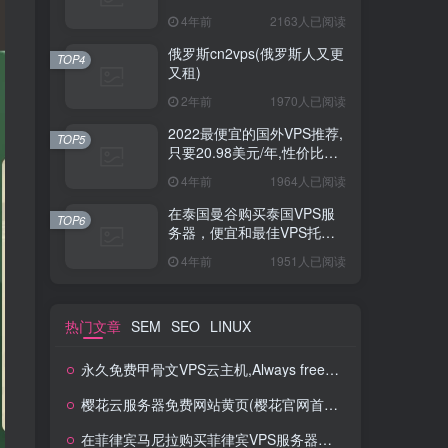
VPS托管2023
4年前
2163人已阅读
俄罗斯cn2vps(俄罗斯人又更
TOP4
又租)
2年前
1970人已阅读
2022最便宜的国外VPS推荐,
TOP5
只要20.98美元/年,性价比超
高得VPS
4年前
1964人已阅读
在泰国曼谷购买泰国VPS服
TOP6
务器，便宜和最佳VPS托管
2023
4年前
1951人已阅读
热门文章
SEM
SEO
LINUX
永久免费甲骨文VPS云主机,Always free,500Mpbs带宽,长期免费云主机
樱花云服务器免费网站黄页(樱花官网首页入口)
在菲律宾马尼拉购买菲律宾VPS服务器，便宜和最佳VPS托管2023