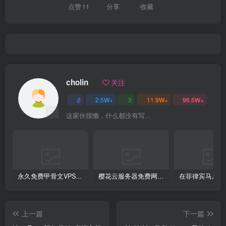
点赞
11
分享
收藏
cholin
关注
2
2.5W+
3
11.9W+
96.5W+
这家伙很懒，什么都没有写...
永久免费甲骨文VPS云主机,Always free,500Mpbs带宽,长期免费云主机
樱花云服务器免费网站黄页(樱花官网首页入口)
上一篇
下一篇