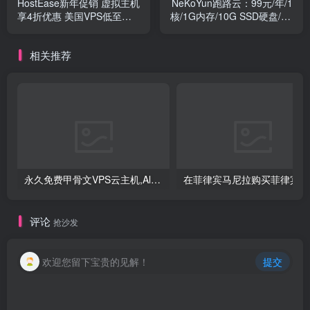
HostEase新年促销 虚拟主机
NeKoYun跑路云：99元/年/1
享4折优惠 美国VPS低至
核/1G内存/10G SSD硬盘/1T
$1.99/月起 独服送125IP地
流量
址
相关推荐
永久免费甲骨文VPS云主机,Always free,500Mpbs带宽,长期免费云主机
评论
抢沙发
欢迎您留下宝贵的见解！
提交